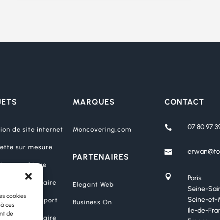
JETS
MARQUES
CONTACT
07 80 97 3

ion de site internet
Moncovering.com
ette sur mesure
erwan@to

PARTENAIRES
ion graphique

Paris
age publicitaire
Elegant Web
Seine-Sai
les cookies
Seine-et-
ssion sur support
Business On
 à ces
Ile-de-Fra
nt de
age publicitaire