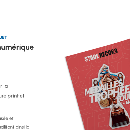
JET
 numérique
.
r la
re print et
isée et
ilitant ainsi la