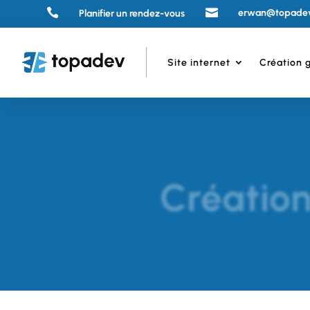


erwan@topade
Planifier un rendez-vous
Site internet
Création 
Création