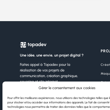
PRO
Une idée, une envie, un projet digital ?
Faites appel à Topadev pour la
Créat
réalisation de vos projets de
Maqu
communication, création graphique,
covering et site internet.
Créat
Gérer le consentement aux cookies
Marqu
Pour offrir les meilleures expériences, nous utilisons des technologies telles que 
CONTACTEZ-NOUS
Impre
pour stocker et/ou accéder aux informations des appareils. Le fait de consentir
technologies nous permettra de traiter des données telles que le comporteme
Marqu