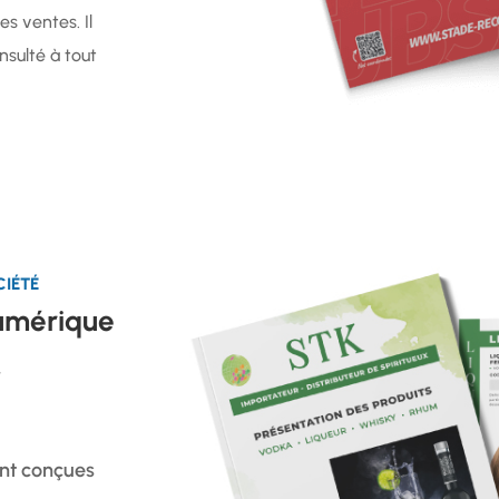
es ventes. Il
sulté à tout
CIÉTÉ
numérique
.
ent conçues