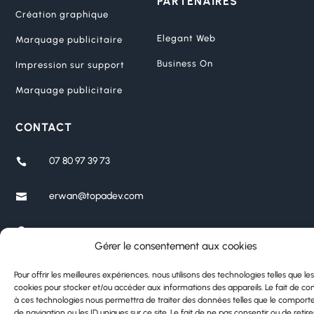
PARTENAIRES
Création graphique
Elegant Web
Marquage publicitaire
Business On
Impression sur support
Marquage publicitaire
CONTACT
07 80 97 39 73

erwan@topadev.com


Seine-Saint-Denis
Gérer le consentement aux cookies
Seine-et-Marne
Ile-de-France
Pour offrir les meilleures expériences, nous utilisons des technologies telles que les
France
cookies pour stocker et/ou accéder aux informations des appareils. Le fait de con
à ces technologies nous permettra de traiter des données telles que le compor
de navigation ou les ID uniques sur ce site. Le fait de ne pas consentir ou de retire