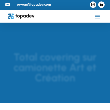

erwan@topadev.com
Total covering sur
camionette Art et
Création