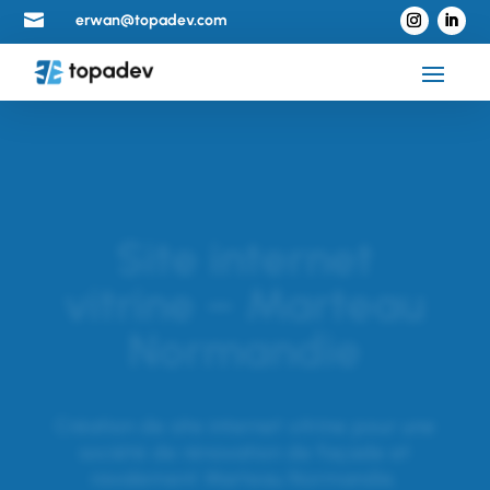

erwan@topadev.com
Site internet
vitrine – Marteau
Normandie
Création de site internet vitrine pour une
société de rénovation de façade et
ravalement Marteau Normandie.