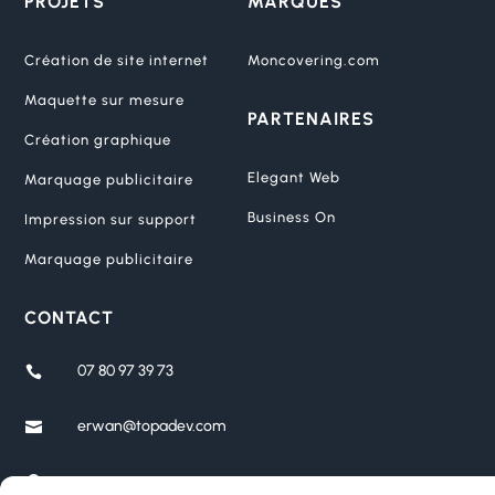
PROJETS
MARQUES
Création de site internet
Moncovering.com
Maquette sur mesure
PARTENAIRES
Création graphique
Elegant Web
Marquage publicitaire
Business On
Impression sur support
Marquage publicitaire
CONTACT
07 80 97 39 73

erwan@topadev.com


Seine-Saint-Denis