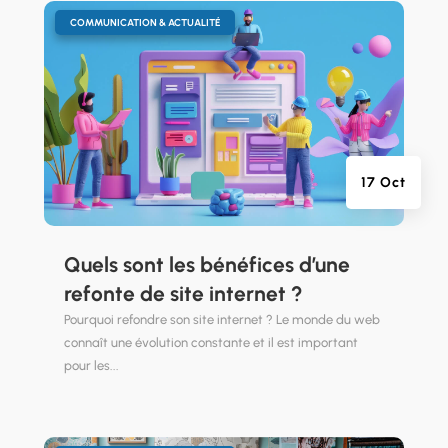
|
COMMUNICATION & ACTUALITÉ
17 Oct
Quels sont les bénéfices d’une
refonte de site internet ?
Pourquoi refondre son site internet ? Le monde du web
connaît une évolution constante et il est important
pour les...