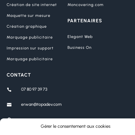
Création de site internet
Moncovering.com
Maquette sur mesure
PARTENAIRES
Création graphique
Elegant Web
Marquage publicitaire
Business On
Impression sur support
Marquage publicitaire
CONTACT
07 80 97 39 73

erwan@topadev.com


Seine-Saint-Denis
Gérer le consentement aux cookies
Seine-et-Marne
Ile-de-France